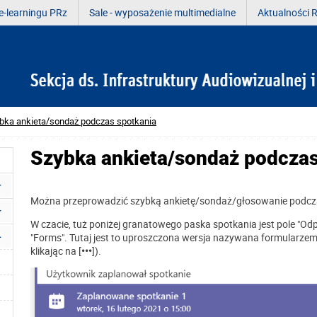
e-learningu PRz
Sale - wyposażenie multimedialne
Aktualności R
bka ankieta/sondaż podczas spotkania
Szybka ankieta/sondaż podczas
Można przeprowadzić szybką ankietę/sondaż/głosowanie podcza
W czacie, tuż poniżej granatowego paska spotkania jest pole "Odpow
"Forms". Tutaj jest to uproszczona wersja nazywana formularzem szyb
klikając na [
•••
]).