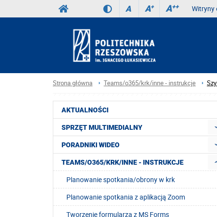
A
++
A
+
A
Witryny 
Strona główna
Teams/o365/krk/inne - instrukcje
Szy
AKTUALNOŚCI
SPRZĘT MULTIMEDIALNY
PORADNIKI WIDEO
TEAMS/O365/KRK/INNE - INSTRUKCJE
Planowanie spotkania/obrony w krk
Planowanie spotkania z aplikacją Zoom
Tworzenie formularza z MS Forms