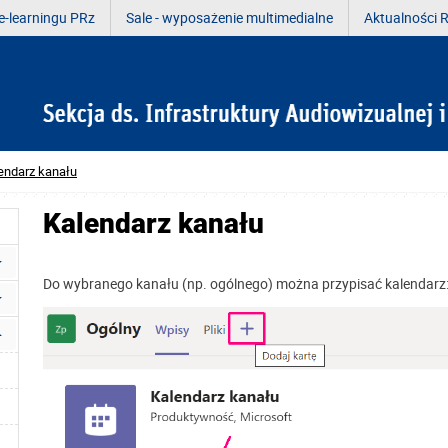
e-learningu PRz
Sale - wyposażenie multimedialne
Aktualności R
endarz kanału
Kalendarz kanału
Do wybranego kanału (np. ogólnego) można przypisać kalendarz