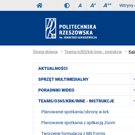
A
++
A
+
A
Witryny 
Strona główna
Teams/o365/krk/inne - instrukcje
Kal
AKTUALNOŚCI
SPRZĘT MULTIMEDIALNY
PORADNIKI WIDEO
TEAMS/O365/KRK/INNE - INSTRUKCJE
Planowanie spotkania/obrony w krk
Planowanie spotkania z aplikacją Zoom
Tworzenie formularza z MS Forms