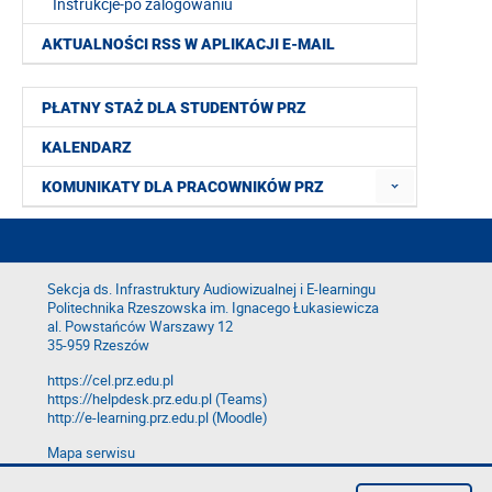
Instrukcje-po zalogowaniu
AKTUALNOŚCI RSS W APLIKACJI E-MAIL
PŁATNY STAŻ DLA STUDENTÓW PRZ
KALENDARZ
KOMUNIKATY DLA PRACOWNIKÓW PRZ
Sekcja ds. Infrastruktury Audiowizualnej i E-learningu
Politechnika Rzeszowska im. Ignacego Łukasiewicza
al. Powstańców Warszawy 12
35-959 Rzeszów
https://cel.prz.edu.pl
https://helpdesk.prz.edu.pl (Teams)
http://e-learning.prz.edu.pl (Moodle)
Mapa serwisu
Deklaracja dostępności
Polityka prywatności