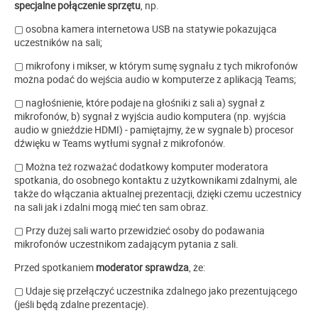
specjalne połączenie sprzętu
, np.
▢ osobna kamera internetowa USB na statywie pokazująca
uczestników na sali;
▢ mikrofony i mikser, w którym sumę sygnału z tych mikrofonów
można podać do wejścia audio w komputerze z aplikacją Teams;
▢ nagłośnienie, które podaje na głośniki z sali a) sygnał z
mikrofonów, b) sygnał z wyjścia audio komputera (np. wyjścia
audio w gnieździe HDMI) - pamiętajmy, że w sygnale b) procesor
dźwięku w Teams wytłumi sygnał z mikrofonów.
▢ Można też rozważać dodatkowy komputer moderatora
spotkania, do osobnego kontaktu z użytkownikami zdalnymi, ale
także do włączania aktualnej prezentacji, dzięki czemu uczestnicy
na sali jak i zdalni mogą mieć ten sam obraz.
▢ Przy dużej sali warto przewidzieć osoby do podawania
mikrofonów uczestnikom zadającym pytania z sali.
Przed spotkaniem
moderator sprawdza
, że:
▢ Udaje się przełączyć uczestnika zdalnego jako prezentującego
(jeśli będą zdalne prezentacje).