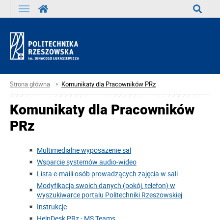
Wyszuka
Strona główna
Komunikaty dla Pracowników PRz
Komunikaty dla Pracowników
PRz
Multimedialne wyposażenie sal
Wsparcie systemów audio-wideo
Lista e-maili osób prowadzących zajęcia w sali
Modyfikacja swoich danych (pokój, telefon) w
wyszukiwarce portalu Politechniki Rzeszowskiej
Instrukcje
HelpDesk PRz - MS Teams