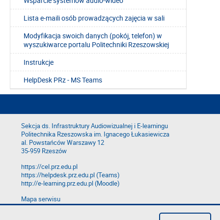
Wsparcie systemów audio-wideo
Lista e-maili osób prowadzących zajęcia w sali
Modyfikacja swoich danych (pokój, telefon) w
wyszukiwarce portalu Politechniki Rzeszowskiej
Instrukcje
HelpDesk PRz - MS Teams
Sekcja ds. Infrastruktury Audiowizualnej i E-learningu
Politechnika Rzeszowska im. Ignacego Łukasiewicza
al. Powstańców Warszawy 12
35-959 Rzeszów
https://cel.prz.edu.pl
https://helpdesk.prz.edu.pl (Teams)
http://e-learning.prz.edu.pl (Moodle)
Mapa serwisu
Deklaracja dostępności
Polityka prywatności