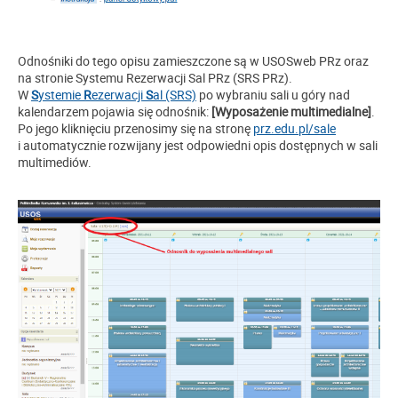
Odnośniki do tego opisu zamieszczone są w USOSweb PRz oraz
na stronie Systemu Rezerwacji Sal PRz (SRS PRz).
W
S
ystemie
R
ezerwacji
S
al (SRS)
po wybraniu sali u góry nad
kalendarzem pojawia się odnośnik:
[W
yposażenie multimedialne]
.
Po jego kliknięciu przenosimy się na stronę
prz.edu.pl/sale
i automatycznie rozwijany jest odpowiedni opis dostępnych w sali
multimediów.